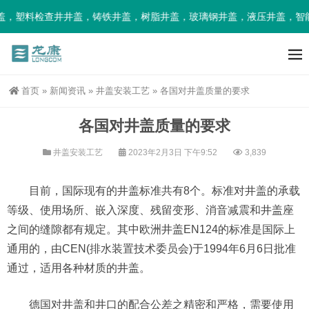
，塑料检查井井盖，铸铁井盖，树脂井盖，玻璃钢井盖，液压井盖，智能
首页
»
新闻资讯
»
井盖安装工艺
»
各国对井盖质量的要求
各国对井盖质量的要求
井盖安装工艺
2023年2月3日 下午9:52
3,839
目前，国际现有的井盖标准共有8个。标准对井盖的承载
等级、使用场所、嵌入深度、残留变形、消音减震和井盖座
之间的缝隙都有规定。其中欧洲井盖EN124的标准是国际上
通用的，由CEN(排水装置技术委员会)于1994年6月6日批准
通过，适用各种材质的井盖。
德国对井盖和井口的配合公差之精密和严格，需要使用