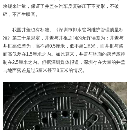
块规来计量，保证了井盖在汽车反复碾压下不变形，不破
碎，不产生噪音。
我国井盖也有标准。《深圳市排水管网维护管理质量标
准》第二十条规定，井盖与井框之间的允许误差为：井盖与
井框高低差为，高不超0.5厘米，低不超1厘米，而井框与路
面高低差在1.5厘米之内。如此算来，井盖与地面的落差应控
制在2.5厘米之内。但据深圳媒体报道，深圳存在大量的井盖
与地面落差超过5厘米甚至8厘米的情况。