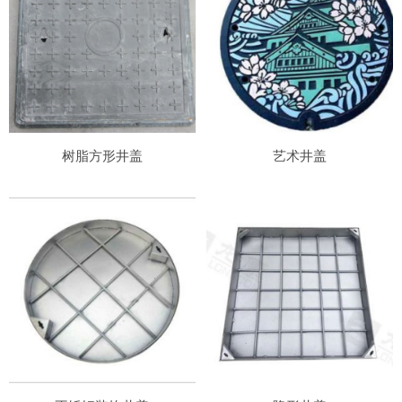
树脂方形井盖
艺术井盖