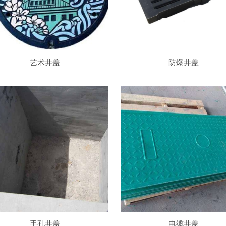
艺术井盖
防爆井盖
手孔井盖
电缆井盖