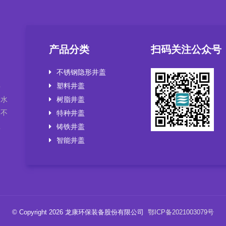
产品分类
扫码关注公众号
不锈钢隐形井盖
塑料井盖
井
，水
树脂井盖
套不
特种井盖
盖
铸铁井盖
智能井盖
© Copyright 2026 龙康环保装备股份有限公司
鄂ICP备2021003079号