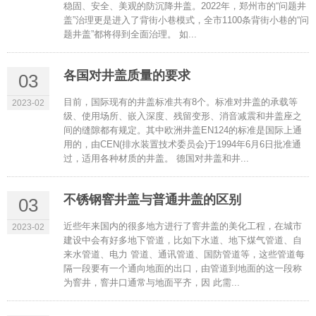
稳固、安全、美观的防沉降井盖。2022年，郑州市的“问题井
盖”治理更是进入了背街小巷模式，全市1100条背街小巷的“问
题井盖”都将得到全面治理。 如...
各国对井盖质量的要求
03
目前，国际现有的井盖标准共有8个。标准对井盖的承载等
2023-02
级、使用场所、嵌入深度、残留变形、消音减震和井盖座之
间的缝隙都有规定。其中欧洲井盖EN124的标准是国际上通
用的，由CEN(排水装置技术委员会)于1994年6月6日批准通
过，适用各种材质的井盖。 德国对井盖和井...
不锈钢窨井盖与普通井盖的区别
03
近些年来国内的很多地方进行了窨井盖的美化工程，在城市
2023-02
建设中会有好多地下管道，比如下水道、地下煤气管道、自
来水管道、电力 管道、通讯管道、国防管道等，这些管道每
隔一段要有一个通向地面的出口，由管道到地面的这一段称
为窨井，窨井口通常与地面平齐，因 此需...