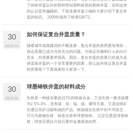
了铸铁井盖以外的那种类似塑料材质的那种井盖，实则这类
的认识是有偏颇的。下面龙康井盖小编给大家介绍下复合井
盖的知识。 2009年颁布了检查GB/T2...
如何保证复合井盖质量？
30
随着城市道路建设的不断发展，复合井盖的使用逐渐增加，
2023-01
保证质量已成为当前关注的问题。为保证车辆和行人的出行
安全，对质量要求很高。因此，复合井盖的质量已经成为选
择道路井盖的一个非常重要的因素，那么如何保证复合井盖
的质量呢？下面就来给大家讲一下。 ...
球墨铸铁井盖的材料成分
30
生铁是一种碳含量超过2%的铁碳合金。工业生铁一般含碳量
2023-01
为2.5%-4%，含有碳、硅、锰、硫、磷等元素。它是由铁矿
石通过高炉冶炼制成的产品。根据碳在生铁中的不同形态，
可分为炼钢生铁、铸造生铁和球墨铸铁。 沉淀石墨是球形铸
铁，球形石墨比片状石墨对金属基体的劈...