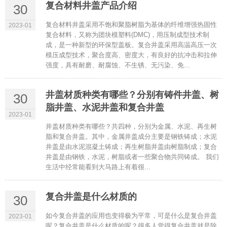
复合材料井盖产品介绍
30
复合材料井盖采用不饱和聚脂树脂为基体的纤维增强热固性
2023-01
复合材料，又称为团块模塑料(DMC)，用压制成型技术制
成，是一种新型的环保型盖板。复合井盖采用高温高压一次
模压成型技术，聚合度高、密度大，有良好的抗冲击和拉伸
强度，具有耐磨、耐腐蚀、不生锈、无污染、免...
井盖材质种类有哪些？分别有铸件井盖、树
30
脂井盖、水泥井盖和复合井盖
2023-01
井盖材质种类有哪些？共四种，分别为金属、水泥、再生树
脂和复合井盖。其中，金属井盖成分主要是钢铁铸成；水泥
井盖是由水泥混凝土铸成；再生树脂井盖由树脂制成；复合
井盖是由钢铁，水泥，树脂或者一些聚合物共同铸成。 我们
生活中经常能看到大马路上有着很...
复合井盖是什么材质的
30
如今复合井盖的应用也变得极为平常，可是什么是复合井盖
2023-01
呢？复合井盖是什么材质的呢？很多人觉得复合井盖就是除