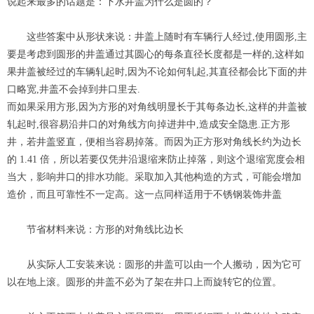
说起来最多的话题是：下水井盖为什么是圆的？
这些答案中从形状来说：井盖上随时有车辆行人经过,使用圆形,主
要是考虑到圆形的井盖通过其圆心的每条直径长度都是一样的,这样如
果井盖被经过的车辆轧起时,因为不论如何轧起,其直径都会比下面的井
口略宽,井盖不会掉到井口里去.
而如果采用方形,因为方形的对角线明显长于其每条边长,这样的井盖被
轧起时,很容易沿井口的对角线方向掉进井中,造成安全隐患.正方形
井，若井盖竖直，便相当容易掉落。而因为正方形对角线长约为边长
的 1.41 倍，所以若要仅凭井沿退缩来防止掉落，则这个退缩宽度会相
当大，影响井口的排水功能。采取加入其他构造的方式，可能会增加
造价，而且可靠性不一定高。这一点同样适用于不锈钢装饰井盖
节省材料来说：方形的对角线比边长
从实际人工安装来说：圆形的井盖可以由一个人搬动，因为它可
以在地上滚。圆形的井盖不必为了架在井口上而旋转它的位置。