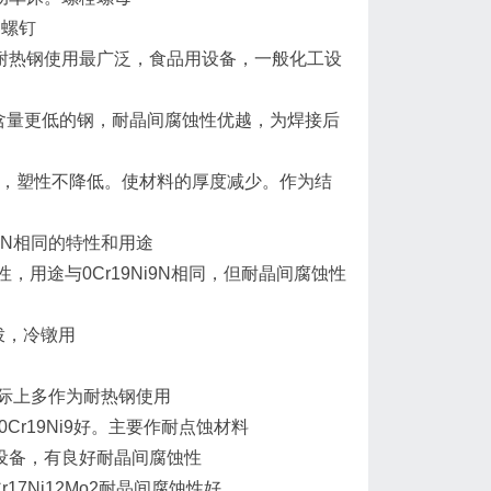
、螺钉
 作为不锈耐热钢使用最广泛，食品用设备，一般化工设
04不锈钢碳含量更低的钢，耐晶间腐蚀性优越，为焊接后
强度提高，塑性不降低。使材料的厚度减少。作为结
9Ni9N相同的特性和用途
同样特性，用途与0Cr19Ni9N相同，但耐晶间腐蚀性
拉拨，冷镦用
3好。实际上多作为耐热钢使用
比0Cr19Ni9好。主要作耐点蚀材料
醋酸的设备，有良好耐晶间腐蚀性
0Cr17Ni12Mo2耐晶间腐蚀性好