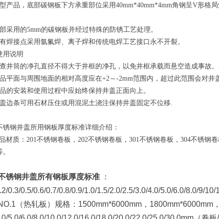
重型产品，底部碳钢板下方承重部位采用40mm*40mm*4mm角钢呈V
底部采用的5mm的碳钢板并经过特殊的防锈工艺处理。
所有焊接点采用氩氟焊、离子焊和传统电焊工艺接口永不开裂。
使用说明
检查井筒的净孔直径不得大于井框的净孔，以免井框承载而悬空造成事故
产品平面与周围地面的相对高度应在+2～-2mm范围内，超过此范围会对
产品的安装和使用过程中应始终保持井盖正面向上。
井盖边条可用石材压住或用混泥土浇注保持井盖固定不位移.
不锈钢井盖所用钢板厚度标准详细介绍：
质：201不锈钢卷板，202不锈钢卷板，301不锈钢卷板，304不锈钢卷板
等。
不锈钢井盖所有钢板厚度标准
：
.2/0.3/0.5/0.6/0.7/0.8/0.9/1.0/1.5/2.0/2.5/3.0/4.0/5.0/6.0/8.0/9
/NO.1（热轧板）规格：1500mm*6000mm，1800mm*6000m
4.0/5.0/6.0/8.0/10.0/12.0/16.0/18.0/20.0/22.0/25.0/30.0m