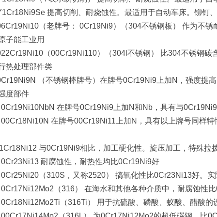
 Y1Cr18Ni9Se 提高切削、耐烧蚀性。最适用于自动车床。铆钉
 06Cr19Ni10（老牌号： 0Cr19Ni9）（304不锈钢板）
原子能工业用
 022Cr19Ni10（00Cr19Ni110）（304l不锈钢） 比3
行热处理部件类
 0Cr19Ni9N （不锈钢棒牌号）在牌号0Cr19Ni9上加N，
强度部件
 0Cr19Ni10NbN 在牌号0Cr19Ni9上加N和Nb，具有与0Cr1
、 00Cr18Ni10N 在牌号00Cr19Ni11上加N，具有以上牌号
、1Cr18Ni12 与0Cr19Ni9相比，加工硬化性。旋压加工，特殊
 0Cr23Ni13 耐腐蚀性，耐热性均比0Cr19Ni9好
 0Cr25Ni20（310S，又称2520） 搞氧化性比0Cr23Ni1
、 0Cr17Ni12Mo2（316） 在海水和其他各种介质中，耐腐蚀性
、 0Cr18Ni12Mo2Ti（316Ti） 用于抗硫酸、磷酸、蚁酸、
 00Cr17Ni14Mo2（316L） 为0Cr17Ni12Mo2的超低碳钢，比