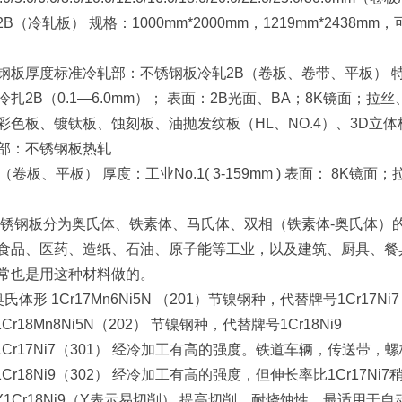
/2B（冷轧板） 规格：1000mm*2000mm，1219mm*2438mm
）
钢板厚度标准冷轧部：不锈钢板冷轧2B（卷板、卷带、平板） 特色板：3.
冷扎2B（0.1—6.0mm）； 表面：2B光面、BA；8K镜面；
彩色板、镀钛板、蚀刻板、油抛发纹板（HL、NO.4）、3D立
部：不锈钢板热轧
.1（卷板、平板） 厚度：工业No.1( 3-159mm ) 表面： 
钢板分为奥氏体、铁素体、马氏体、双相（铁素体-奥氏体）
食品、医药、造纸、石油、原子能等工业，以及建筑、厨具、餐
常也是用这种材料做的。
奥氏体形 1Cr17Mn6Ni5N （201）节镍钢种，代替牌号1Cr1
1Cr18Mn8Ni5N（202） 节镍钢种，代替牌号1Cr18Ni9
 1Cr17Ni7（301） 经冷加工有高的强度。铁道车辆，传送带，
、1Cr18Ni9（302） 经冷加工有高的强度，但伸长率比1Cr17N
 Y1Cr18Ni9（Y表示易切削） 提高切削、耐烧蚀性。最适用于