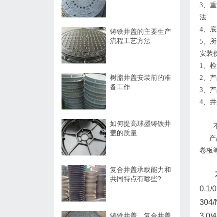
3、
法
4、
铸铁井盖的主要生产
流程工艺方法
5、
安装
1、
树脂井盖安装前的准
2、
备工作
3、
4、
如何提高球墨铸铁井
盖的质量
产品材
卷板
复合井盖承载能力和
共同特点有哪些?
0.1/0
304
铸铁井盖、复合井盖
3.0/