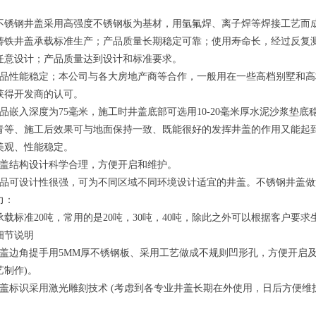
不锈钢井盖采用高强度不锈钢板为基材，用氩氟焊、离子焊等焊接工艺而
铸铁井盖承载标准生产；产品质量长期稳定可靠；使用寿命长，经过反复测
任意设计；产品质量达到设计和标准要求。
产品性能稳定；本公司与各大房地产商等合作，一般用在一些高档别墅和
获得开发商的认可。
产品嵌入深度为75毫米，施工时井盖底部可选用10-20毫米厚水泥沙浆垫底
青等、施工后效果可与地面保持一致、既能很好的发挥井盖的作用又能起
美观、性能稳定。
井盖结构设计科学合理，方便开启和维护。
产品可设计性很强，可为不同区域不同环境设计适宜的井盖。不锈钢井盖做
力：
承载标准20吨，常用的是20吨，30吨，40吨，除此之外可以根据客户要求
细节说明
井盖边角提手用5MM厚不锈钢板、采用工艺做成不规则凹形孔，方便开启及
艺制作)。
井盖标识采用激光雕刻技术 (考虑到各专业井盖长期在外使用，日后方便