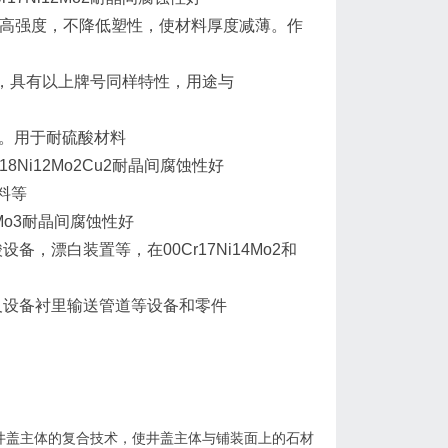
中加入N，提高强度，不降低塑性，使材料厚度减薄。作
2中加入N，具有以上牌号同样特性，用途与
o2好。用于耐硫酸材料
Cr18Ni12Mo2Cu2耐晶间腐蚀性好
材料等
i13Mo3耐晶间腐蚀性好
设备，漂白装置等，在00Cr17Ni14Mo2和
容器及设备衬里输送管道等设备和零件
井盖主体的复合技术，使井盖主体与铺装面上的石材