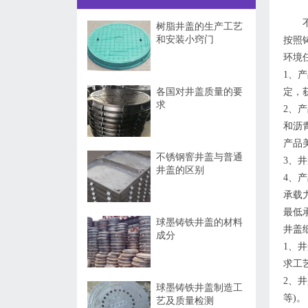
树脂井盖的生产工艺
和安装小窍门
按照
环境
1、
各国对井盖质量的要
定，
求
2、
和沥
产品
不锈钢窨井盖与普通
3、
井盖的区别
4、
承载
最低
球墨铸铁井盖的材料
井盖
成分
1、
求工
2、
球墨铸铁井盖制造工
等)。
艺及质量检测