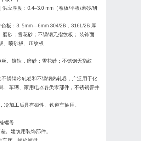
，可供应厚度：0.4–3.0 mm（卷板/平板/磨砂/研
 5mm—6mm 304/2B，316L/2B 厚
拉丝、磨砂；雪花砂；不锈钢无指纹板； 装饰面
体板、喷砂板、压纹板
8K镜面；拉丝、镀钛，磨砂；雪花砂；不锈钢无指纹
的不锈钢冷轧卷和不锈钢热轧卷，广泛用于化
具、车辆、家用电器各类零部件，不锈钢窨井
7Ni7，冷加工后具有磁性。铁道车辆用。
螺栓螺母
i7稍差。建筑用装饰部件。
自动车床。螺栓螺母