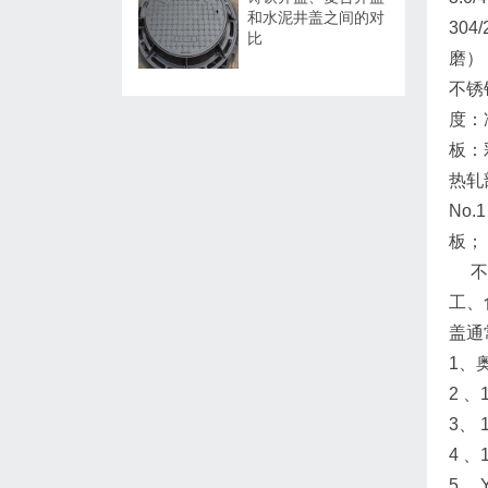
和水泥井盖之间的对
304
比
磨
不锈
度：
板：
热轧
No
板；
不锈
工、
盖通
1、
2 、
3、
4 
5、