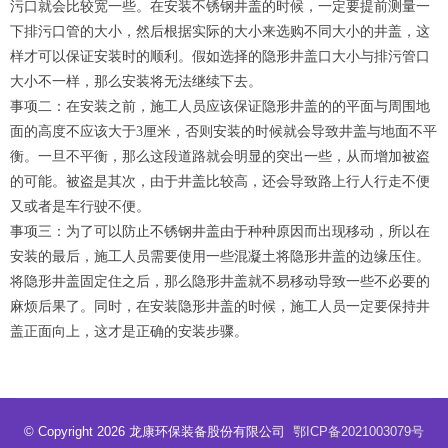
污口就会比较宽一些。在安装不锈钢井盖的时候，一定要提前测量一
下排污口管的大小，然后根据实际的大小来选购不同大小的井盖，这
样才可以保证安装时的顺利。假如选择的隐形井盖口大小与排污管口
大小不一样，那么安装将无法继续下去。
事项二：在安装之前，施工人员应该保证隐形井盖的的平面与周围地
面的高度不应该大于3厘米，否则安装的时候就会导致井盖与地面不平
衡。一旦不平衡，那么这段道路就会明显的突出一些，从而增加被盗
的可能。被盗是其次，由于井盖比较高，还会导致路上行人行走不便
又或者是车行驶不便。
事项三：为了可以防止不锈钢井盖由于种种原因而出现移动，所以在
安装的最后，施工人员需要使用一些混凝土将隐形井盖的边缘压住。
将隐形井盖固定住之后，那么隐形井盖就不易移动导致一些不必要的
麻烦后果了。同时，在安装隐形井盖的时候，施工人员一定要保持井
盖正面向上，这才是正确的安装步骤。
© Copyright 2026 龙康环保装备股份有限公司
鄂ICP备2021003079号