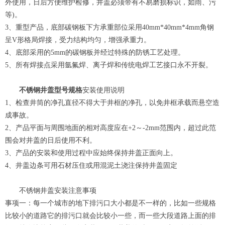
外使用，日后方便维护检修，井盖必须带有不易磨损标识，如雨、污
等)。
3、重型产品，底部碳钢板下方承重部位采用40mm*40mm*4mm角钢
呈V形格局焊接，受力结构均匀，增强承重力。
4、底部采用的5mm的碳钢板并经过特殊的防锈工艺处理。
5、所有焊接点采用氩氟焊、离子焊和传统电焊工艺接口永不开裂。
不锈钢井盖型号规格
安装使用说明
1、检查井筒的净孔直径不得大于井框的净孔，以免井框承载而悬空造
成事故。
2、产品平面与周围地面的相对高度应在+2～-2mm范围内，超过此范
围会对井盖的日后使用不利。
3、产品的安装和使用过程中应始终保持井盖正面向上。
4、井盖边条可用石材压住或用混泥土浇注保持井盖固定
不锈钢井盖安装注意事项
事项一：每一个城市的地下排污口大小都是不一样的，比如一些规格
比较小的道路它的排污口就会比较小一些，而一些大段道路上面的排