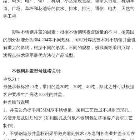
路、码头、电厂、钢厂、机场、小区景观道路、城市人行道、机动车
道、广场、草坪和花池等的供水、排水、排污、通信、电力、天然气
等工程
影响不锈钢井盖的因素：根据不锈钢钢板含碳量的不同，按美国
的划分标准分为304,204等不同规格，同时对焊接技术对不锈钢井盖也
有重大的影响，根据不同的形状，不同的规格，横截面等采用点焊，
满焊点技术采用最优方法使产品成型。
不锈钢井盖型号规格
说明:
承载力：
最低承载标准20吨，常用的是20吨，30吨，40吨，除此之外可以根据
客户要求生产高达100吨的井盖。
井盖细节说明
1、井盖边角提手用5MM厚不锈钢板、采用工艺做成不规则凹形孔，
方便开启及以后维护 (如用圆孔及薄板不锈钢包边将按客户要求工艺
制作)。
2、不锈钢隐形井盖标识采用激光雕刻技术 (考虑到各专业井盖长期在