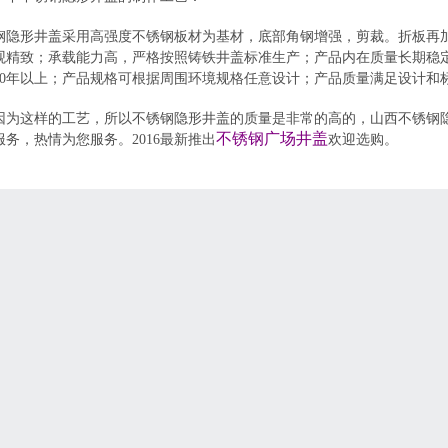
钢隐形井盖
采用高强度不锈钢板材为基材，底部角钢增强，剪裁。折板再
观精致；承载能力高，严格按照铸铁井盖标准生产；产品内在质量长期稳
30年以上；产品规格可根据周围环境规格任意设计；产品质量满足设计和
因为这样的工艺，所以不锈钢隐形井盖的质量是非常的高的，山西不锈钢
不锈钢广场井盖
服务，热情为您服务。2016最新推出
欢迎选购。