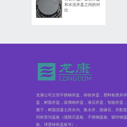
和水泥井盖之间的对
比
龙康公司主营不锈钢井盖，铸铁井盖，塑料检查井
盖，树脂井盖，玻璃钢井盖，液压井盖，智能井盖
篦子，树脂混凝土排水沟、集水井、路缘石、并配
同材质沟盖板（缝隙式盖板、不锈钢盖板、镀锌钢
板、球墨铸铁盖板等）。