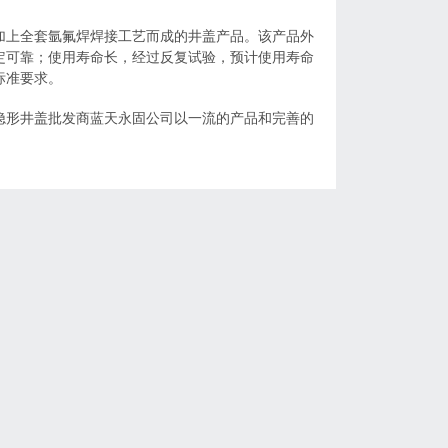
加上全套氩氟焊焊接工艺而成的井盖产品。该产品外
定可靠；使用寿命长，经过反复试验，预计使用寿命
标准要求。
隐形井盖批发商蓝天永固公司以一流的产品和完善的