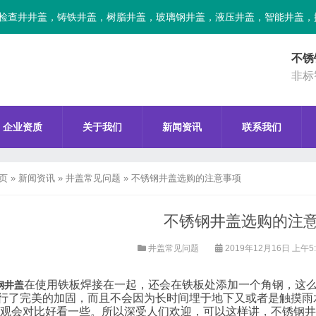
检查井井盖，铸铁井盖，树脂井盖，玻璃钢井盖，液压井盖，智能井盖，
不锈
非标
企业资质
关于我们
新闻资讯
联系我们
页
»
新闻资讯
»
井盖常见问题
»
不锈钢井盖选购的注意事项
不锈钢井盖选购的注
井盖常见问题
2019年12月16日 上午5
在使用铁板焊接在一起，还会在铁板处添加一个角钢，这
钢井盖
行了完美的加固，而且不会因为长时间埋于地下又或者是触摸雨
 观会对比好看一些。所以深受人们欢迎，可以这样讲，
不锈钢井