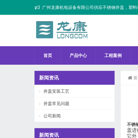
广州龙康机电设备有限公司供应不锈钢井盖，塑料
首页
产品中心
工程案例
新闻资讯
首
井盖安装工艺
井盖常见问题
公司新闻
不锈
盖进
新闻资讯
它外