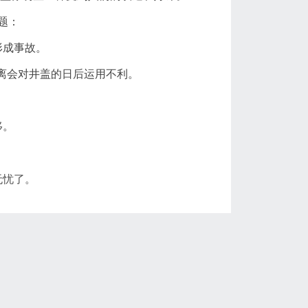
题：
形成事故。
距离会对井盖的日后运用不利。
移。
无忧了。