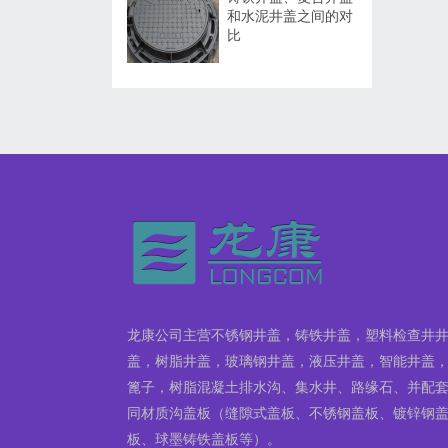
和水泥井盖之间的对
比
龙康公司主营不锈钢井盖，铸铁井盖，塑料检查井
盖，树脂井盖，玻璃钢井盖，液压井盖，智能井盖
篦子，树脂混凝土排水沟、集水井、路缘石、并配
同材质沟盖板（缝隙式盖板、不锈钢盖板、镀锌钢
板、球墨铸铁盖板等）。