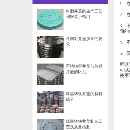
1、
树脂井盖的生产工艺
2、
和安装小窍门
3、
面的
各国对井盖质量的要
4、
求
5、
所以
不锈钢窨井盖与普通
可以
井盖的区别
使用
球墨铸铁井盖的材料
成分
球墨铸铁井盖制造工
艺及质量检测