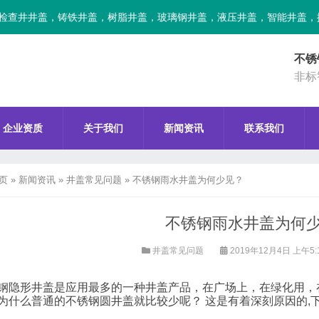
检查井井盖，铸铁井盖，树脂井盖，玻璃钢井盖，液压井盖，智能井盖，
不锈
非标
企业资质
关于我们
新闻资讯
联系我们
页
»
新闻资讯
»
井盖常见问题
»
不锈钢雨水井盖为何少见？
不锈钢雨水井盖为何
井盖常见问题
2019年12月4日 上午5:
钢隐形井盖是应用最多的一种井盖产品，在广场上，在绿化用，
为什么普通的不锈钢圆井盖就比较少呢？ 这是有着深刻原因的,