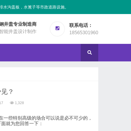
排水沟盖板，水篦子等市政道路设施。
钢井盖专业制造商
联系电话：
智能井盖设计制作
18565301960
少见？
17
1,328
在一些特别高级的场合可以说是必不可少的，
下面就为您回答一下：