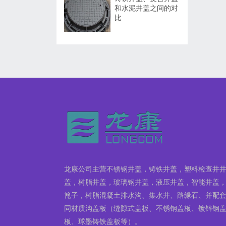
和水泥井盖之间的对
比
龙康公司主营不锈钢井盖，铸铁井盖，塑料检查井
盖，树脂井盖，玻璃钢井盖，液压井盖，智能井盖
篦子，树脂混凝土排水沟、集水井、路缘石、并配
同材质沟盖板（缝隙式盖板、不锈钢盖板、镀锌钢
板、球墨铸铁盖板等）。