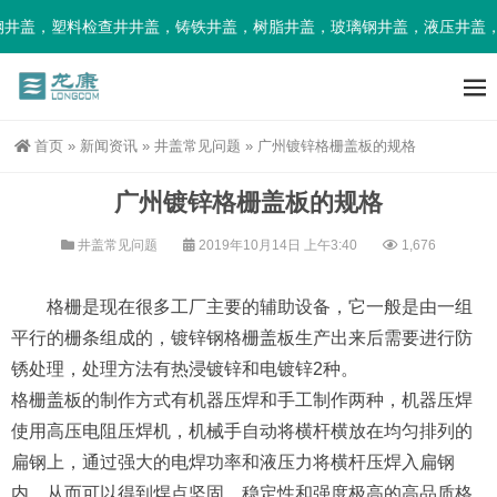
盖，塑料检查井井盖，铸铁井盖，树脂井盖，玻璃钢井盖，液压井盖，
首页
»
新闻资讯
»
井盖常见问题
»
广州镀锌格栅盖板的规格
广州镀锌格栅盖板的规格
井盖常见问题
2019年10月14日 上午3:40
1,676
格栅是现在很多工厂主要的辅助设备，它一般是由一组
平行的栅条组成的，镀锌钢格栅盖板生产出来后需要进行防
锈处理，处理方法有热浸镀锌和电镀锌2种。
格栅盖板的制作方式有机器压焊和手工制作两种，机器压焊
使用高压电阻压焊机，机械手自动将横杆横放在均匀排列的
扁钢上，通过强大的电焊功率和液压力将横杆压焊入扁钢
内，从而可以得到焊点坚固，稳定性和强度极高的高品质格