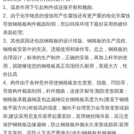
1、温差作用下引起构件或连接开裂和翘曲;
2、由于化学物质的侵蚀而产生腐蚀还有更严重的电化学腐蚀
导致钢格板构件截面削弱，所以特殊环境下最好采用热镀锌
表面处理;
3、其他原因还包括钢格板的设计排版、钢格板的生产流程、
钢格板安装中的失误、违规使用和操作等。总之，钢格板的
合理设计，标准的生产制作，正确的安装，再加上科学的使
用，就能够使您的钢格板真正实现经久耐用，美观大方，性
价比高
4、构件由于各种意外而使钢格板发生变形、扭曲、凹陷等，
导致构件截面削弱，杆件翘曲，连接开裂等;预防变形因素：
钢格板承载扁钢及包边扁钢仅在钢格板高度方向(垂直于钢格
板平面方向)有较高的强度，侧向不合理受力会导致变形或损
坏;建议采用尼龙吊装带起重装卸，若用钢丝绳吊装，应注意
保护钢格板边缘扁钢，防止钢格板外侧永久变形或损坏;若用
叉车装卸，应防止叉齿严重撞击(冲击)钢格板外侧扁钢