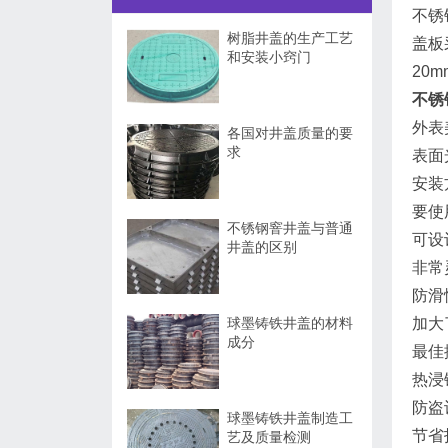
不锈
树脂井盖的生产工艺
盖板
和安装小窍门
20
不锈
外表
各国对井盖质量的要
求
表面
安装
要使
不锈钢窨井盖与普通
可设
井盖的区别
非常
防滑
球墨铸铁井盖的材料
加大
成分
最佳
热浸
防盗
球墨铸铁井盖制造工
节省
艺及质量检测