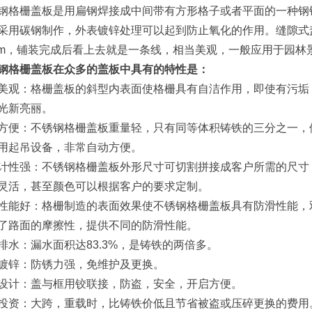
钢格栅盖板是用扁钢焊接成中间带有方形格子或者平面的一种钢
采用碳钢制作，外表镀锌处理可以起到防止氧化的作用。缝隙式盖
mm，铺装完成后看上去就是一条线，相当美观，一般应用于园林
钢格栅盖板在众多的盖板中具有的特性是：
美观：格栅盖板的斜型内表面使格栅具有自洁作用，即使有污垢
光新亮丽。
方便：不锈钢格栅盖板重量轻，只有同等体积铸铁的三分之一，
用起吊设备，非常自动方便。
计性强：不锈钢格栅盖板外形尺寸可切割拼接成客户所需的尺寸
灵活，甚至颜色可以根据客户的要求定制。
性能好：格栅制造的表面效果使不锈钢格栅盖板具有防滑性能，
了路面的摩擦性，提供不同的防滑性能。
排水：漏水面积达83.3%，是铸铁的两倍多。
镀锌：防锈力强，免维护及更换。
设计：盖与框用铰联接，防盗，安全，开启方便。
投资：大跨，重载时，比铸铁价低且节省被盗或压碎更换的费用