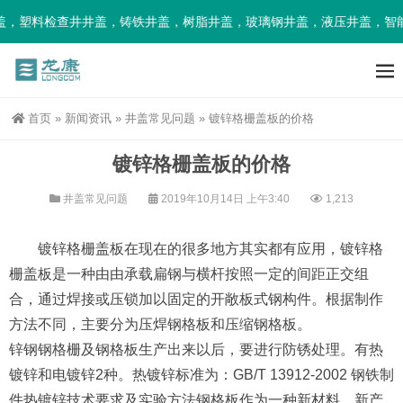
，塑料检查井井盖，铸铁井盖，树脂井盖，玻璃钢井盖，液压井盖，智能
首页
»
新闻资讯
»
井盖常见问题
»
镀锌格栅盖板的价格
镀锌格栅盖板的价格
井盖常见问题
2019年10月14日 上午3:40
1,213
镀锌格栅盖板在现在的很多地方其实都有应用，镀锌格
栅盖板是一种由由承载扁钢与横杆按照一定的间距正交组
合，通过焊接或压锁加以固定的开敞板式钢构件。根据制作
方法不同，主要分为压焊钢格板和压缩钢格板。
锌钢钢格栅及钢格板生产出来以后，要进行防锈处理。有热
镀锌和电镀锌2种。热镀锌标准为：GB/T 13912-2002 钢铁制
件热镀锌技术要求及实验方法钢格板作为一种新材料、新产