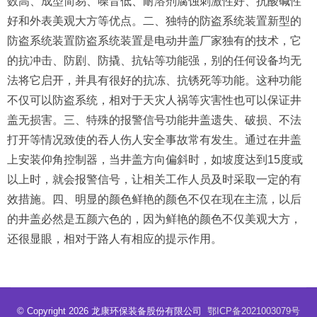
数高、成型简易、噪音低、耐溶剂腐蚀刺激性好、抗酸碱性
好和外表美观大方等优点。二、独特的防盗系统装置新型的
防盗系统装置防盗系统装置是电动井盖厂家独有的技术，它
的抗冲击、防剧、防撬、抗钻等功能强，别的任何设备均无
法将它启开，并具有很好的抗冻、抗锈死等功能。这种功能
不仅可以防盗系统，相对于天灾人祸等灾害性也可以保证井
盖无损害。三、特殊的报警信号功能井盖遗失、破损、不法
打开等情况致使的吞人伤人安全事故常有发生。通过在井盖
上安装仰角控制器，当井盖方向偏斜时，如坡度达到15度或
以上时，就会报警信号，让相关工作人员及时采取一定的有
效措施。四、明显的颜色鲜艳的颜色不仅在现在主流，以后
的井盖必然是五颜六色的，因为鲜艳的颜色不仅美观大方，
还很显眼，相对于路人有相应的提示作用。
© Copyright 2026 龙康环保装备股份有限公司
鄂ICP备2021003079号