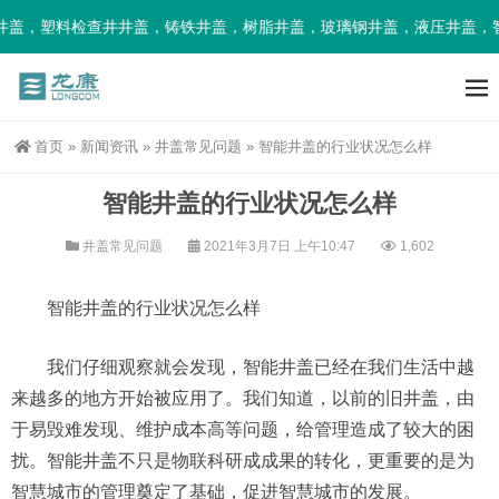
盖，塑料检查井井盖，铸铁井盖，树脂井盖，玻璃钢井盖，液压井盖，
首页
»
新闻资讯
»
井盖常见问题
»
智能井盖的行业状况怎么样
智能井盖的行业状况怎么样
井盖常见问题
2021年3月7日 上午10:47
1,602
智能井盖的行业状况怎么样
我们仔细观察就会发现，智能井盖已经在我们生活中越
来越多的地方开始被应用了。我们知道，以前的旧井盖，由
于易毁难发现、维护成本高等问题，给管理造成了较大的困
扰。智能井盖不只是物联科研成成果的转化，更重要的是为
智慧城市的管理奠定了基础，促进智慧城市的发展。