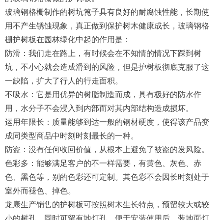
玻璃钢格栅制作的树坑篦子具有良好的耐腐蚀性能，长期使
用不产生锈蚀现象，真正做到保护树木健康成长，玻璃钢格
栅护树板在园林绿化中起的作用是：
防滑：我们走在路上，有时候会在不知情的情况下踩到树
坑，不小心就会造成滑到的风险，但是护树板彻底克服了这
一缺陷，扩大了行人的行走面积。
不吸水：它是用优异的树脂制造而成，具有极好的防水作
用，水分子不会浸入到内部而对其内部结构造成损坏。
运用年限长：质量能够到达一般的钢材硬度，使得该产品变
成同类型商品中时刻时刻最长的一种。
防盗：没有任何收回价值，从根本上避免了被盗的发风险。
色彩多：能够满足客户的不一样需要，有黄色、灰色、赤
色、黑色等，别的色彩还可定制。其色彩不会因长时刻处于
室外而褪色、掉色。
龙康生产销售的护树板可按照树木生长特点，预留较大或较
小的树孔，同时可留有地灯孔，便于安装使用后，装地面灯