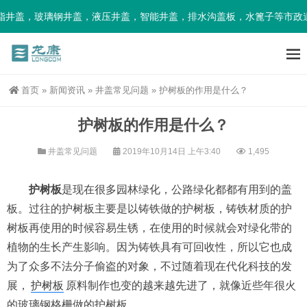
井盖，玻璃钢井盖，液压井盖，智能井盖，排水沟盖板，水篦子等市政道
首页
»
新闻资讯
»
井盖常见问题
»
护树板的作用是什么？
护树板的作用是什么？
井盖常见问题
2019年10月14日 上午3:40
1,495
护树板
是现在很多园林绿化，公路绿化都都有用到的盖
板。过往的护树板主要是以铸铁做的护树板，铸铁材质的护
树板再使用的时候容易生锈，在使用的时候就会对绿化带的
植物的生长产生影响。因为铸铁具有可回收性，所以它也成
为了众多不法分子偷盗的对象，不过随着现在代化科技的发
展，
护树板
原料制作也变的越来越先进了，就像近些年很火
的玻璃钢格栅做的护树板。