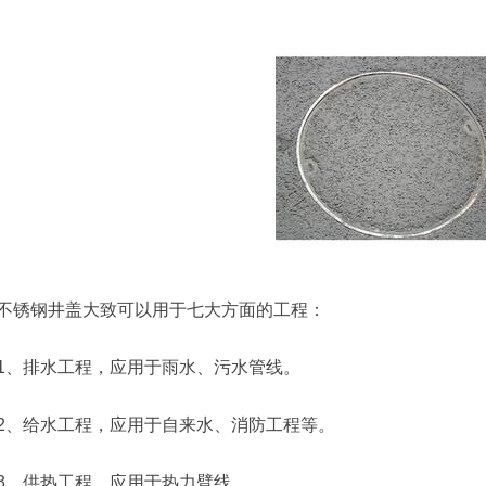
不锈钢井盖大致可以用于七大方面的工程：
1、排水工程，应用于雨水、污水管线。
2、给水工程，应用于自来水、消防工程等。
3、供热工程，应用于热力臂线。