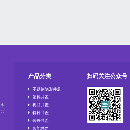
产品分类
扫码关注公众号
不锈钢隐形井盖
塑料井盖
井
，水
树脂井盖
套不
特种井盖
盖
铸铁井盖
智能井盖