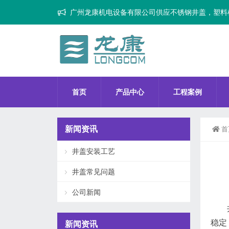
广州龙康机电设备有限公司供应不锈钢井盖，塑料
首页
产品中心
工程案例
新闻资讯
首
井盖安装工艺
井盖常见问题
公司新闻
稳定
新闻资讯