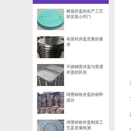
树脂井盖的生产工艺
和安装小窍门
各国对井盖质量的要
求
不锈钢窨井盖与普通
井盖的区别
球墨铸铁井盖的材料
成分
球墨铸铁井盖制造工
艺及质量检测