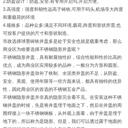
2.防盗设计：防盗,安全,有专用开启勾,开启方便。
3.高强度：强度和韧性远高于铸铁,可用于码头,机场等大跨度
和重载荷的环境
4.规格多：品种众多:满足不同环境,载荷,跨度和形状所需,也
可按客户提供的尺寸和形状制造。
市政选择球墨铸铁井盖多是处于安全也就是载重考虑，那么
商业区为啥要选择不锈钢隐形井盖呢？
不锈钢隐形井盖，具有耐腐蚀性好，综合性能和性价比高的
优点，成为商业区应用较多的品种，一般分为方形和圆形。
不锈钢隐形井盖弥补了铁制、水泥类井盖的不足，从防盗、
安全、美观、使用年限等一些方面来说，都具有独特的优异
性，因此商业区的首选的不锈钢五金产品。
不锈钢隐形井盖并非真的隐形完全看不见。在安装这种不锈
钢井盖的时候，先是将井盖埋于地面之下，然后在井盖的周
围焊接上一块不锈钢钢板，从外观上面看，由于井盖是埋于
地下的，所以称为是隐形。但是，我们可以透过露于地面的