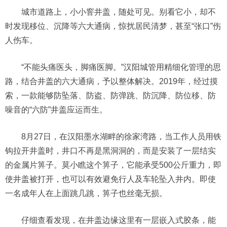
城市道路上，小小窨井盖，随处可见。别看它小，却不
时发现移位、沉降等六大通病，惊扰居民清梦，甚至“张口”伤
人伤车。
“不能头痛医头，脚痛医脚。”汉阳城管用精细化管理的思
路，结合井盖的六大通病，予以整体解决。2019年，经过摸
索，一款能够防坠落、防盗、防弹跳、防沉降、防位移、防
噪音的“六防”井盖应运而生。
8月27日，在汉阳墨水湖畔的徐家湾路，当工作人员用铁
钩拉开井盖时，井口不再是黑洞洞的，而是安装了一层结实
的金属片箅子。莫小瞧这个箅子，它能承受500公斤重力，即
使井盖被打开，也可以有效避免行人及车轮坠入井内。即使
一名成年人在上面跳几跳，箅子也丝毫无损。
仔细查看发现，在井盖边缘这里有一层嵌入式胶条，能