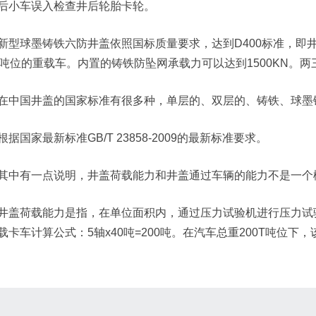
后小车误入检查井后轮胎卡轮。
新型球墨铸铁六防井盖依照国标质量要求，达到D400标准，即井
0吨位的重载车。内置的铸铁防坠网承载力可以达到1500KN。
在中国井盖的国家标准有很多种，单层的、双层的、铸铁、球墨
根据国家最新标准GB/T 23858-2009的最新标准要求。
其中有一点说明，井盖荷载能力和井盖通过车辆的能力不是一个
井盖荷载能力是指，在单位面积内，通过压力试验机进行压力试验
载卡车计算公式：5轴x40吨=200吨。在汽车总重200T吨位下