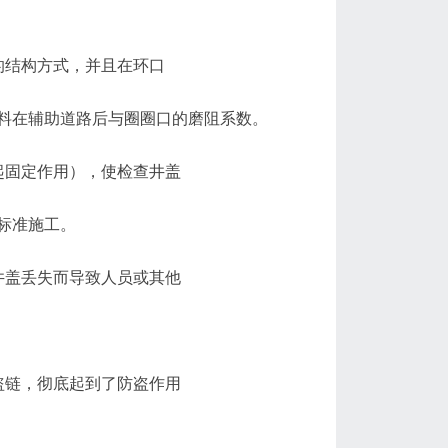
的结构方式，并且在环口
料在辅助道路后与圈圈口的磨阻系数。
起固定作用），使检查井盖
标准施工。
井盖丢失而导致人员或其他
盗链，彻底起到了防盗作用