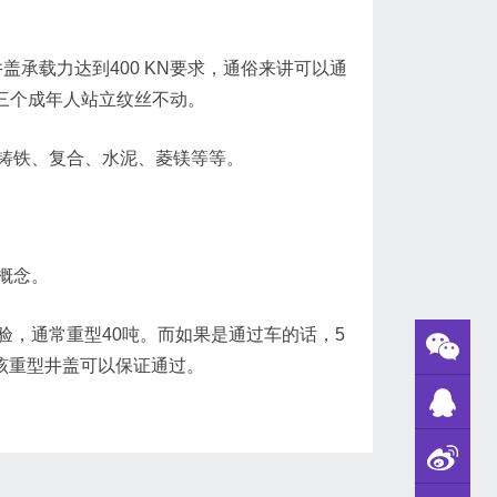
盖承载力达到400 KN要求，通俗来讲可以通
两三个成年人站立纹丝不动。
铸铁、复合、水泥、菱镁等等。
概念。
，通常重型40吨。而如果是通过车的话，5
，该重型井盖可以保证通过。