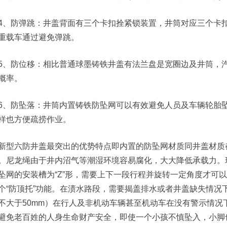
4、防弹跳：井盖背面有三个卡扣拴紧锁装置，井筒对应三个卡
重载车通过避免弹跳。
5、防位移：相比普通球墨铸铁井盖有法兰盘是宽圈边及井筒，
概率。
6、防坠落：井筒内置铸铁防坠网可以有效避免人员及车辆轮胎
样也方便疏捞作业。
新型六防井盖最突出的优势特点即内置的防坠网材质同井盖材质
。尼龙绳由于井内沼气等潮湿环境容易腐化，大大降低承载力。
坠网的安装槽为“Z”形，需要上下一段行程并旋转一定角度才可
个“防顶托”功能。在渍水路段，需要揭盖排水或者井盖缺失情况
不大于50mm）在行人及非机动车辆甚至机动车在没有警示情况下
避免老百姓的人身生命财产安全，即使一个小孩不慎坠入，小脚