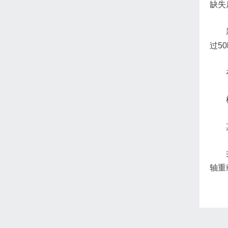
缺失
过5
轴重