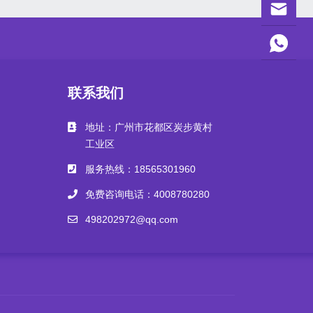
联系我们
地址：广州市花都区炭步黄村
工业区
服务热线：18565301960
免费咨询电话：4008780280
498202972@qq.com