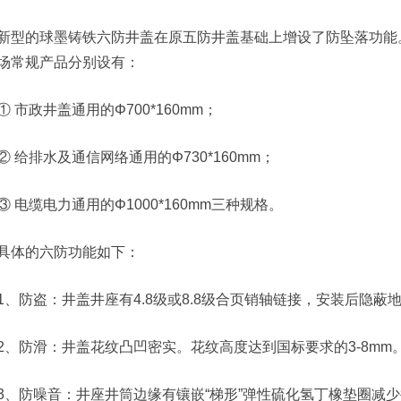
新型的球墨铸铁六防井盖在原五防井盖基础上增设了防坠落功能。材
场常规产品分别设有：
① 市政井盖通用的Φ700*160mm；
② 给排水及通信网络通用的Φ730*160mm；
③ 电缆电力通用的Φ1000*160mm三种规格。
具体的六防功能如下：
1、防盗：井盖井座有4.8级或8.8级合页销轴链接，安装后隐蔽
2、防滑：井盖花纹凸凹密实。花纹高度达到国标要求的3-8mm
3、防噪音：井座井筒边缘有镶嵌“梯形”弹性硫化氢丁橡垫圈减