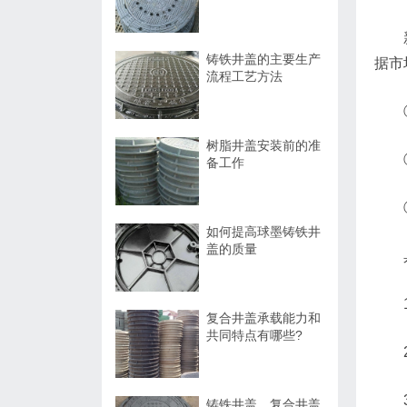
铸铁井盖的主要生产
据市
流程工艺方法
树脂井盖安装前的准
备工作
如何提高球墨铸铁井
盖的质量
复合井盖承载能力和
共同特点有哪些?
铸铁井盖、复合井盖