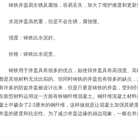
铸铁井盖易生锈及腐蚀，容易丢失，加大了维护难度和更新
水泥井盖虽然重，但是不会生锈，腐蚀慢。
强度：铸铁比水泥好。
价格：铸铁比水泥贵。
铸铁用于井盖具有很多的优点，如使得井盖具有高强度、高硬
都是其他材料无法比拟的。但同时铸铁的井盖也有很多的缺点，
有许多的防盗井盖被设计出来，但是只要是铸铁的井盖，受到经
在新型材料运用这一方面有铁钢纤维混凝土。钢纤维混凝土材料
凝土中掺杂了2-3厘米的钢纤维，这样做就是让混凝土加强其硬
井盖的硬度和抗击性。为了减少井盖边缘的崩边现象，一般在井