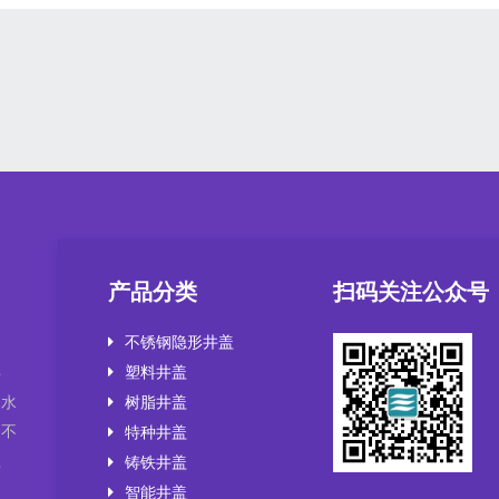
产品分类
扫码关注公众号
不锈钢隐形井盖
塑料井盖
井
，水
树脂井盖
套不
特种井盖
盖
铸铁井盖
智能井盖