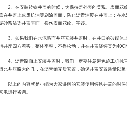
2、在安装铸铁井盖的时候，为保持盖外表的美观、表面花纹
盖在井盖上或废机油等刷涂盖面，防止沥青油喷在井盖上；在水
泥砂浆沾染井盖表面，损伤表面花纹、字迹。
3、如果我们在水泥路面井座安装井盖时，在井口的砖砌体上用
持井座四方着实，整体平整，不得松动，并在井盖浇铸宽为40C
4、沥青路面上安装井盖时，我们一定要注意避免施工机械直
留比井座略大的孔，在沥青铺完后安置，确保井盖安置质量以延
以上的内容就是小编为大家讲解的安装使用铸铁井盖的时候需
来电进行咨询。