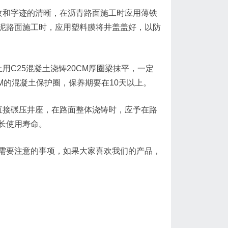
和字迹的清晰，在沥青路面施工时应用薄铁
泥路面施工时，应用塑料膜将井盖盖好，以防
C25混凝土浇铸20CM厚圈梁抹平，一定
M的混凝土保护圈，保养期要在10天以上。
接碾压井座，在路面整体浇铸时，应予在路
长使用寿命。
要注意的事项，如果大家喜欢我们的产品，