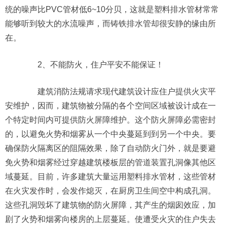
统的噪声比PVC管材低6~10分贝，这就是塑料排水管材常常
能够听到较大的水流噪声，而铸铁排水管却很安静的缘由所
在。
2、不能防火，住户平安不能保证！
建筑消防法规请求现代建筑设计应住户提供火灾平
安维护，因而，建筑物被分隔的各个空间区域被设计成在一
个特定时间内可提供防火屏障维护。这个防火屏障必需密封
的，以避免火势和烟雾从一个中央蔓延到到另一个中央。要
确保防火隔离区的阻隔效果，除了自动防火门外，就是要避
免火势和烟雾经过穿越建筑楼板层的管道装置孔洞像其他区
域蔓延。目前，许多建筑大量运用塑料排水管材，这些管材
在火灾发作时，会发作熄灭，在厨房卫生间空中构成孔洞。
这些孔洞毁坏了建筑物的防火屏障，其产生的烟囱效应，加
剧了火势和烟雾向楼房的上层蔓延。使遭受火灾的住户失去