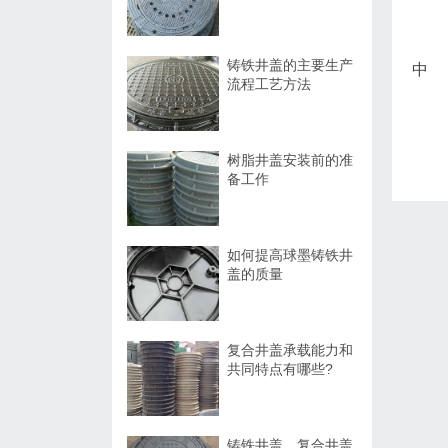
铸铁井盖的主要生产
中
流程工艺方法
树脂井盖安装前的准
备工作
如何提高球墨铸铁井
盖的质量
复合井盖承载能力和
共同特点有哪些?
铸铁井盖、复合井盖