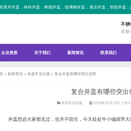
检查井井盖，铸铁井盖，树脂井盖，玻璃钢井盖，液压井盖，智能井盖，
不锈
非标
企业资质
关于我们
新闻资讯
联系我们
页
»
新闻资讯
»
井盖常见问题
»
复合井盖有哪些突出优势
复合井盖有哪些突出
井盖常见问题
2019年10月14日 上午3
井盖想必大家都见过，也并不陌生，今天处处牛小编就带大