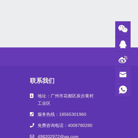
联系我们
地址：广州市花都区炭步黄村
工业区
服务热线：18565301960
免费咨询电话：4008780280
498202972@qq.com