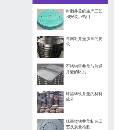
树脂井盖的生产工艺
和安装小窍门
各国对井盖质量的要
求
不锈钢窨井盖与普通
井盖的区别
球墨铸铁井盖的材料
成分
球墨铸铁井盖制造工
艺及质量检测