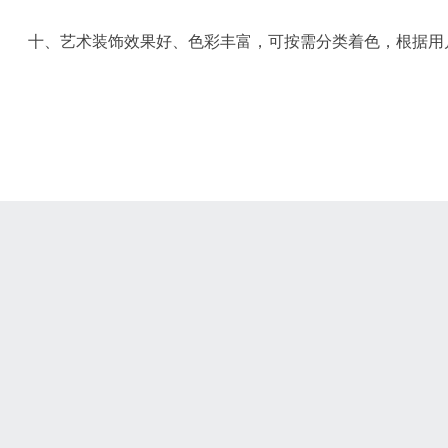
十、艺术装饰效果好、色彩丰富，可按需分类着色，根据用户