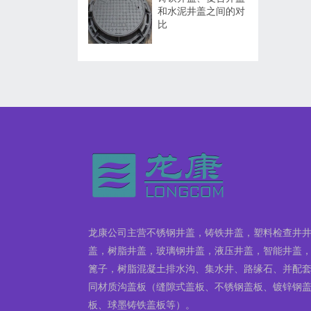
和水泥井盖之间的对
比
龙康公司主营不锈钢井盖，铸铁井盖，塑料检查井
盖，树脂井盖，玻璃钢井盖，液压井盖，智能井盖
篦子，树脂混凝土排水沟、集水井、路缘石、并配
同材质沟盖板（缝隙式盖板、不锈钢盖板、镀锌钢
板、球墨铸铁盖板等）。