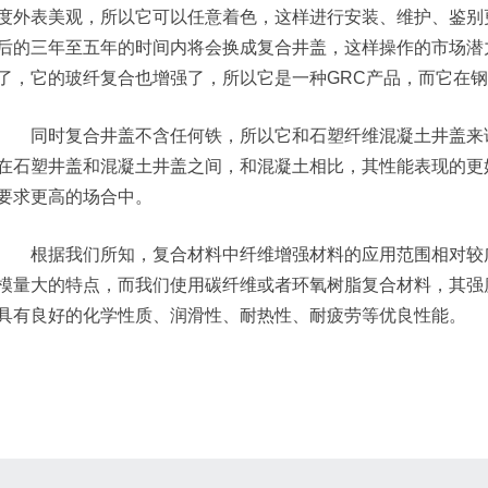
度外表美观，所以它可以任意着色，这样进行安装、维护、鉴别
后的三年至五年的时间内将会换成复合井盖，这样操作的市场潜
了，它的玻纤复合也增强了，所以它是一种GRC产品，而它在
同时复合井盖不含任何铁，所以它和石塑纤维混凝土井盖来讲
在石塑井盖和混凝土井盖之间，和混凝土相比，其性能表现的更
要求更高的场合中。
根据我们所知，复合材料中纤维增强材料的应用范围相对较广
模量大的特点，而我们使用碳纤维或者环氧树脂复合材料，其强
具有良好的化学性质、润滑性、耐热性、耐疲劳等优良性能。