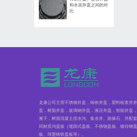
和水泥井盖之间的对
比
龙康公司主营不锈钢井盖，铸铁井盖，塑料检查井
盖，树脂井盖，玻璃钢井盖，液压井盖，智能井盖
篦子，树脂混凝土排水沟、集水井、路缘石、并配
同材质沟盖板（缝隙式盖板、不锈钢盖板、镀锌钢
板、球墨铸铁盖板等）。