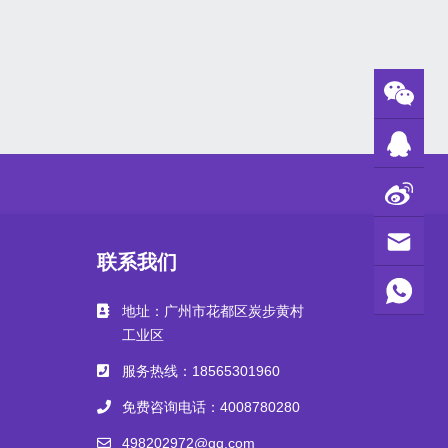
联系我们
地址：广州市花都区炭步黄村
工业区
服务热线：18565301960
免费咨询电话：4008780280
498202972@qq.com