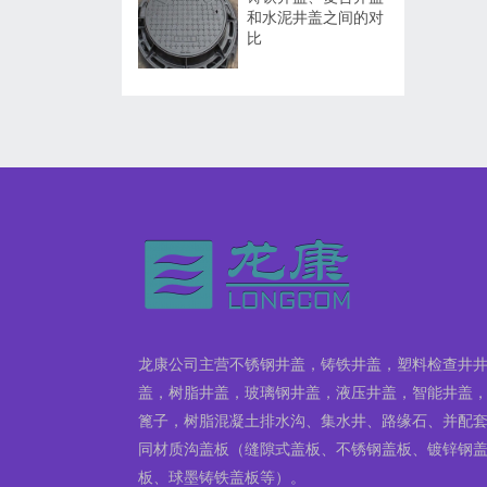
和水泥井盖之间的对
比
龙康公司主营不锈钢井盖，铸铁井盖，塑料检查井
盖，树脂井盖，玻璃钢井盖，液压井盖，智能井盖
篦子，树脂混凝土排水沟、集水井、路缘石、并配
同材质沟盖板（缝隙式盖板、不锈钢盖板、镀锌钢
板、球墨铸铁盖板等）。