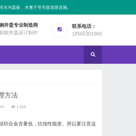
排水沟盖板，水篦子等市政道路设施。
钢井盖专业制造商
联系电话：
智能井盖设计制作
18565301960
理方法
:44
1,454
织合金含量低，抗蚀性能差。所以要注意这