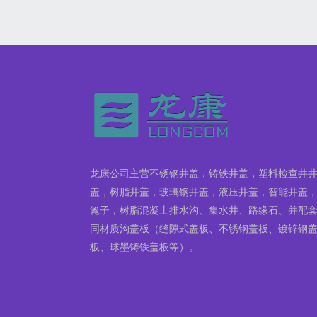
龙康公司主营不锈钢井盖，铸铁井盖，塑料检查井
盖，树脂井盖，玻璃钢井盖，液压井盖，智能井盖
篦子，树脂混凝土排水沟、集水井、路缘石、并配
同材质沟盖板（缝隙式盖板、不锈钢盖板、镀锌钢
板、球墨铸铁盖板等）。