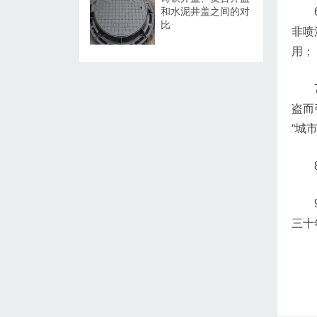
和水泥井盖之间的对
比
非喷
用；
盗而
“城
三十