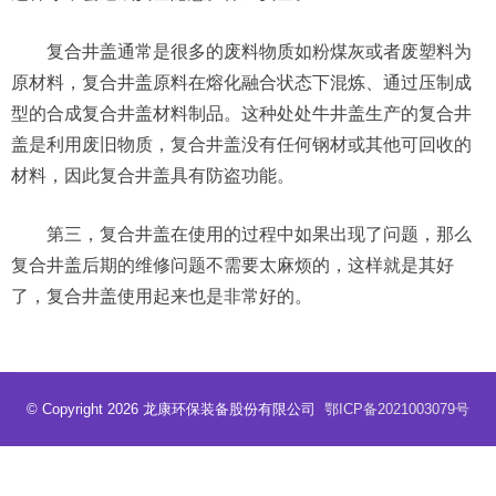
复合井盖通常是很多的废料物质如粉煤灰或者废塑料为
原材料，复合井盖原料在熔化融合状态下混炼、通过压制成
型的合成复合井盖材料制品。这种处处牛井盖生产的复合井
盖是利用废旧物质，复合井盖没有任何钢材或其他可回收的
材料，因此复合井盖具有防盗功能。
第三，复合井盖在使用的过程中如果出现了问题，那么
复合井盖后期的维修问题不需要太麻烦的，这样就是其好
了，复合井盖使用起来也是非常好的。
© Copyright 2026 龙康环保装备股份有限公司
鄂ICP备2021003079号