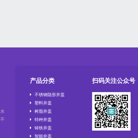
产品分类
扫码关注公众号
不锈钢隐形井盖
塑料井盖
井
，水
树脂井盖
套不
特种井盖
盖
铸铁井盖
智能井盖