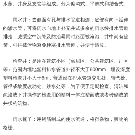
水蓖、井身及支管等组成。分为偏沟式、平痹式和结合式。
雨水井：去侧面有孔与排水管道相连，底部有向下延伸
的渗水管，可将雨水向地上补充并试多余的雨水经排水管道
排走，减缓空中沉降及防治暴雨时路面被淹泡，井中尚有篮
筐，可拦截污物避免梗塞排水管道，并便于清算。
检查井：是用在建筑小区（寓居区、公共建筑区、厂区
等）范围内埋地塑料排水管道外径不大于800mm、埋设深度
塑料检查井不大于6m，普通设在排水管道交汇处、转弯处、
管径或坡度改动处、跌水处等，为了便于定期检查、清洁和
疏浚或下井操作的检查用的塑料一体注塑而成或者砖砌成的
井状构筑物。
雨水篦子：用钢筋制成的使水流通，格挡杂物，赃物的
格栅。