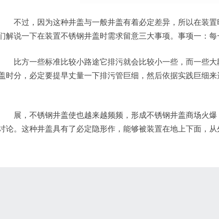
不过，因为这种井盖与一般井盖有着必定差异，所以在装置时
们解说一下在装置不锈钢井盖时需求留意三大事项。事项一：每
比方一些标准比较小路途它排污就会比较小一些，而一些大段
盖时分，必定要提早丈量一下排污管巨细，然后依据实践巨细来
展，不锈钢井盖使也越来越频频，形成不锈钢井盖商场火爆，
讨论。这种井盖具有了必定隐形作，能够被装置在地上下面，从