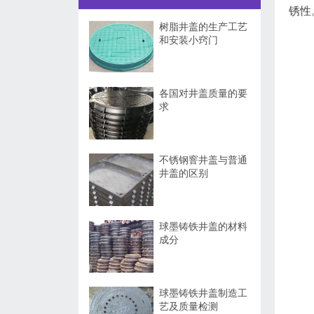
锈性
树脂井盖的生产工艺
和安装小窍门
各国对井盖质量的要
求
不锈钢窨井盖与普通
井盖的区别
球墨铸铁井盖的材料
成分
球墨铸铁井盖制造工
艺及质量检测