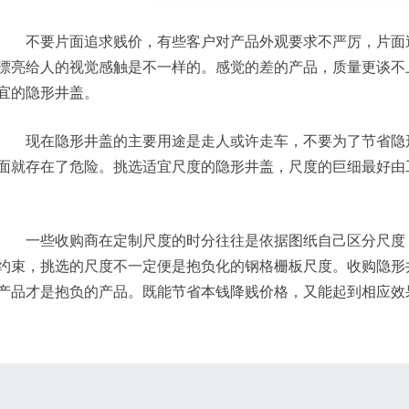
不要片面追求贱价，有些客户对产品外观要求不严厉，片面追
漂亮给人的视觉感触是不一样的。感觉的差的产品，质量更谈不
宜的隐形井盖。
现在隐形井盖的主要用途是走人或许走车，不要为了节省隐形
面就存在了危险。挑选适宜尺度的隐形井盖，尺度的巨细最好由
一些收购商在定制尺度的时分往往是依据图纸自己区分尺度，
约束，挑选的尺度不一定便是抱负化的钢格栅板尺度。收购隐形
产品才是抱负的产品。既能节省本钱降贱价格，又能起到相应效