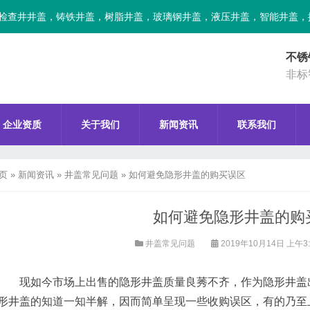
检查井井盖，铸铁井盖，树脂井盖，玻璃钢井盖，液压井盖，智能井盖，
不锈
非标
企业资质
关于我们
新闻资讯
联系我们
页
»
新闻资讯
»
井盖常见问题
»
如何避免隐形井盖的购买误区
如何避免隐形井盖的购
井盖常见问题
2019年10月14日 上午3
现如今市场上出售的隐形井盖质量良莠不齐，作为隐形井盖出
形井盖的知道一知半解，因而简单呈现一些收购误区，有的乃至