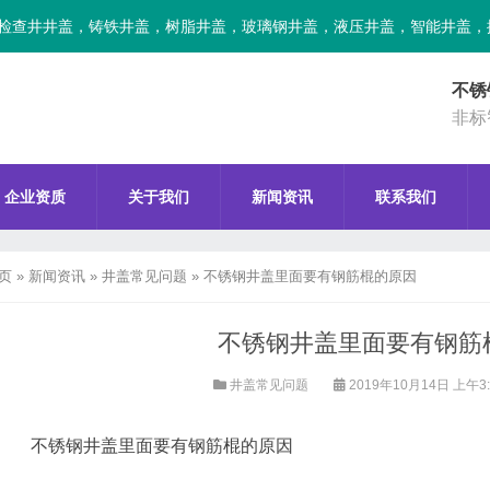
检查井井盖，铸铁井盖，树脂井盖，玻璃钢井盖，液压井盖，智能井盖，
不锈
非标
企业资质
关于我们
新闻资讯
联系我们
页
»
新闻资讯
»
井盖常见问题
»
不锈钢井盖里面要有钢筋棍的原因
不锈钢井盖里面要有钢筋
井盖常见问题
2019年10月14日 上午3
不锈钢井盖里面要有钢筋棍的原因