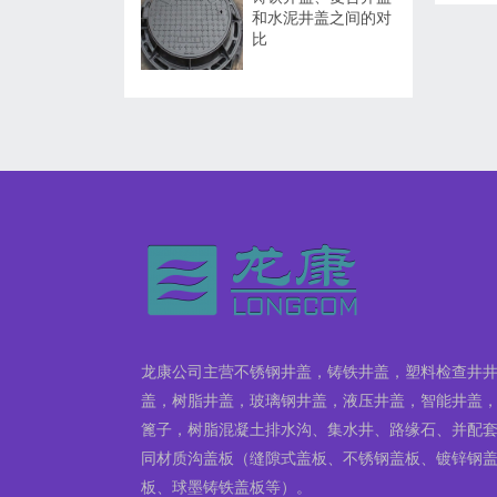
和水泥井盖之间的对
比
龙康公司主营不锈钢井盖，铸铁井盖，塑料检查井
盖，树脂井盖，玻璃钢井盖，液压井盖，智能井盖
篦子，树脂混凝土排水沟、集水井、路缘石、并配
同材质沟盖板（缝隙式盖板、不锈钢盖板、镀锌钢
板、球墨铸铁盖板等）。