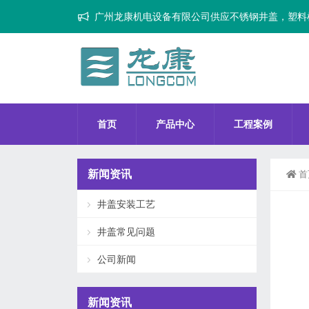
广州龙康机电设备有限公司供应不锈钢井盖，塑料
首页
产品中心
工程案例
新闻资讯
首
井盖安装工艺
井盖常见问题
公司新闻
新闻资讯