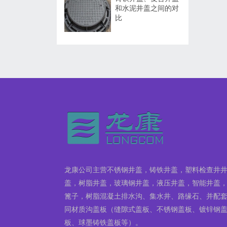
和水泥井盖之间的对
比
龙康公司主营不锈钢井盖，铸铁井盖，塑料检查井
盖，树脂井盖，玻璃钢井盖，液压井盖，智能井盖
篦子，树脂混凝土排水沟、集水井、路缘石、并配
同材质沟盖板（缝隙式盖板、不锈钢盖板、镀锌钢
板、球墨铸铁盖板等）。