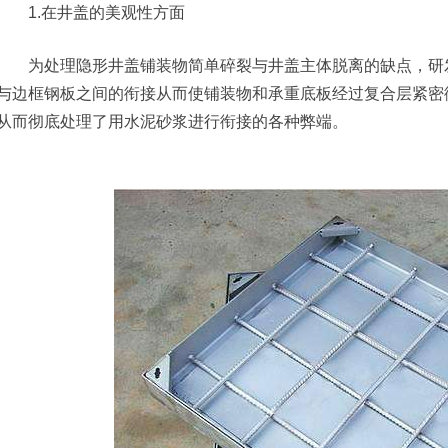
1.在井盖的美观性方面
为处理隐形井盖铺装物简单碎裂与井盖主体脱离的缺点，研发
与边框钢板之间的衔接从而使铺装物和承重底板经过复合层紧密
从而彻底处理了用水泥砂浆进行衔接的各种弊端。