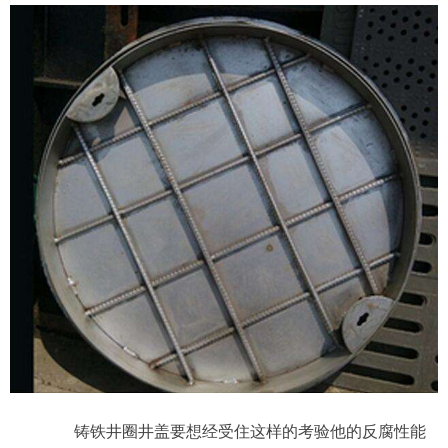
铸铁井圈井盖要想经受住这样的考验他的反腐性能