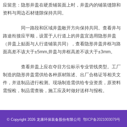
应留意：隐形井盖在硬质铺装面上时，井盖内的铺装缝隙和
资料与周边石材缝隙保持共同。
同一路段和区域井盖敞开方向保持共同。查看井与
路途衔接应平顺，设置于人行道上的井盖宜选用隐形井盖
（井盖上贴面与人行道铺装共同），查看隐形井盖井框与路
面高差不该大于±5mm,井盖与井框高差不该大于±3mm。
查看井盖上应在夺目方位标示专业管线类型。工厂
制造的隐形井盖需供给各种原材陈述、出厂合格证等相关文
件，并送制品进行检测。现场制造需供给专业资质，原资料
需报检，制品需查验，施工应及时做好送样与报检。
© Copyright 2026 龙康环保装备股份有限公司
鄂ICP备2021003079号