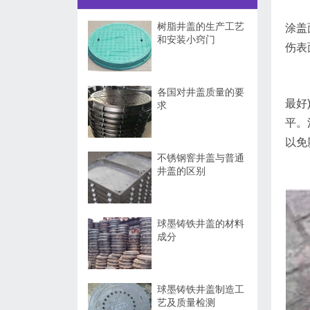
树脂井盖的生产工艺
涂盖
和安装小窍门
伤表
各国对井盖质量的要
最好
求
平。
以免
不锈钢窨井盖与普通
井盖的区别
球墨铸铁井盖的材料
成分
球墨铸铁井盖制造工
艺及质量检测