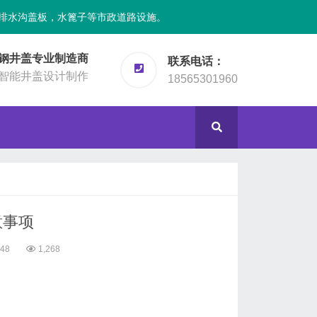
排水沟盖板，水篦子等市政道路设施。
钢井盖专业制造商
联系电话：
智能井盖设计制作
18565301960
意事项
:48
1,268