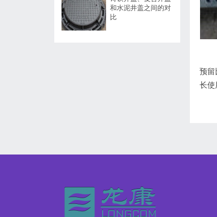
和水泥井盖之间的对
比
预留
长使