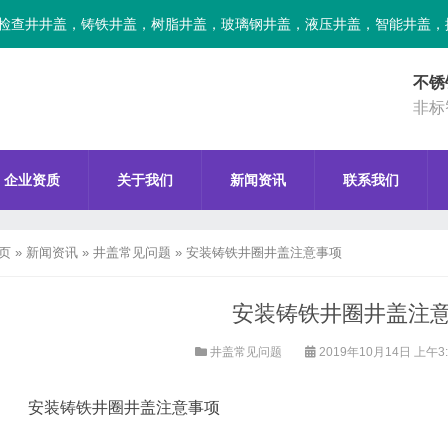
检查井井盖，铸铁井盖，树脂井盖，玻璃钢井盖，液压井盖，智能井盖，
不锈
非标
企业资质
关于我们
新闻资讯
联系我们
页
»
新闻资讯
»
井盖常见问题
»
安装铸铁井圈井盖注意事项
安装铸铁井圈井盖注
井盖常见问题
2019年10月14日 上午3
安装铸铁井圈井盖注意事项