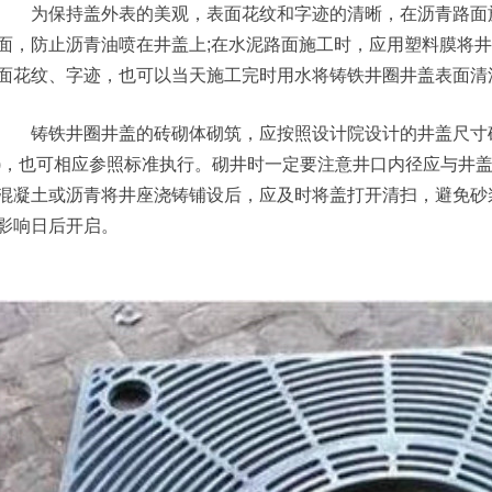
为保持盖外表的美观，表面花纹和字迹的清晰，在沥青路面施
面，防止沥青油喷在井盖上;在水泥路面施工时，应用塑料膜将
面花纹、字迹，也可以当天施工完时用水将铸铁井圈井盖表面清
铸铁井圈井盖的砖砌体砌筑，应按照设计院设计的井盖尺寸确
)，也可相应参照标准执行。砌井时一定要注意井口内径应与井
混凝土或沥青将井座浇铸铺设后，应及时将盖打开清扫，避免砂
影响日后开启。