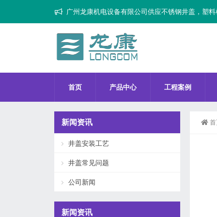
广州龙康机电设备有限公司供应不锈钢井盖，塑料
首页
产品中心
工程案例
新闻资讯
首
井盖安装工艺
井盖常见问题
公司新闻
新闻资讯