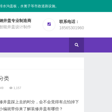
排水沟盖板，水篦子等市政道路设施。
钢井盖专业制造商
联系电话：
智能井盖设计制作
18565301960
分类
:49
1,157
井盖踩上去的时分，会不会觉得有点怕掉下
小编就带你来了解装修井盖有哪些？