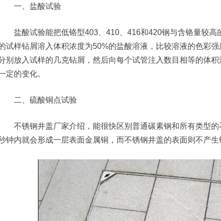
一、盐酸试验
盐酸试验能把低铬型403、410、416和420钢与含铬量较高的4
的试样钻屑溶入体积浓度为50%的盐酸溶液，比较溶液的色彩强
分别放入试样的几克钻屑，然后向每个试管注入数目相等的体积浓度
一定的变化。
二、硫酸铜点试验
不锈钢井盖厂家介绍，能很快区别普通碳素钢和所有类型的不
秒钟内就会形成一层表面金属铜，而不锈钢井盖的表面则不产生