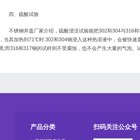
四、硫酸试验
不锈钢井盖厂家介绍，硫酸浸没试验能把302和304与316和
%，当其加热到71℃时.302和304钢浸入这种热溶液中，会被
黑;而316和317钢的试样则不受腐蚀，也不会产生大量的气泡。
产品分类
扫码关注公众号