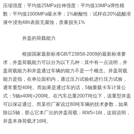
压缩强度：平均值25MPa拉伸强度：平均值10MPa弹性模
数：平均值1000MPa吸水率：1%耐酸性：试样在20%硫酸溶
液中浸泡48h表面无腐蚀，质量损失1%
井盖的荷载能力
根据国家最新标准GB/T23858-2009的最新标准要
求，井盖荷载能力可以分为以下几种：其中有一点说明，井
盖荷载能力和井盖通过车辆的能力不是一个概念。井盖荷载
能力是指，在单位面积内，通过压力试验机进行压力试验，
通常重型40吨。而如果是通过车的话，5轴重载卡车计算公
式：5轴x40吨=200吨。在汽车总重200T吨位下，该重型井盖
可以保证通过。而某些厂家说过80吨车辆的技术参数，如果
除以5轴，那么它本厂出的井盖荷载：80t/5=16t，这就说明，
井盖本身荷载才16吨。