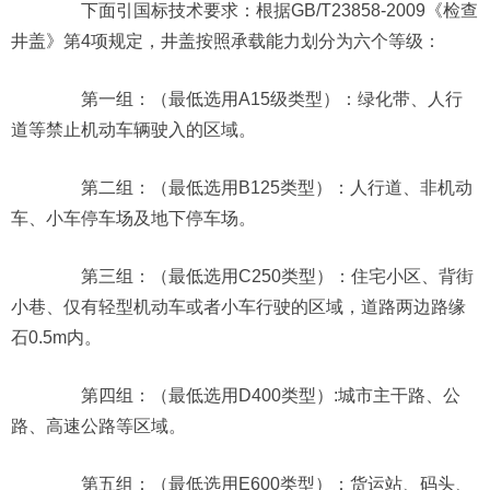
下面引国标技术要求：根据GB/T23858-2009《检查
井盖》第4项规定，井盖按照承载能力划分为六个等级：
第一组：（最低选用A15级类型）：绿化带、人行
道等禁止机动车辆驶入的区域。
第二组：（最低选用B125类型）：人行道、非机动
车、小车停车场及地下停车场。
第三组：（最低选用C250类型）：住宅小区、背街
小巷、仅有轻型机动车或者小车行驶的区域，道路两边路缘
石0.5m内。
第四组：（最低选用D400类型）:城市主干路、公
路、高速公路等区域。
第五组：（最低选用E600类型）：货运站、码头、