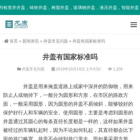
检查井井盖，铸铁井盖，树脂井盖，玻璃钢井盖，液压井盖，智能井盖，
首页
»
新闻资讯
»
井盖常见问题
»
井盖有国家标准吗
井盖有国家标准吗
井盖常见问题
2019年10月14日 上午3:52
1,206
井盖是用来掩盖道路上或家中深井的防御物，用来
防止人或物掉下，一般分为圆形和方形，在市区的路政方
面，一般采用圆形，因为圆形的井盖不易倾斜，能够较好的
保护好行人和车辆的安全。使用圆形，主要是考虑到圆形的
井盖通过其圆心的每条直径长度都是一样的，这样如果井盖
被经过的车辆轧起时，因为不论如何轧起，其直径都会比下
面的井口略宽，井盖不会掉到井口里去。而如果采用方形，