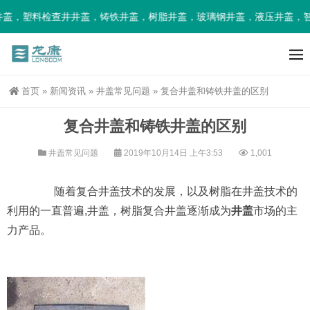
盖，塑料检查井井盖，铸铁井盖，树脂井盖，玻璃钢井盖，液压井盖，智
首页
»
新闻资讯
»
井盖常见问题
»
复合井盖和铸铁井盖的区别
复合井盖和铸铁井盖的区别
井盖常见问题
2019年10月14日 上午3:53
1,001
随着复合井盖技术的发展，以及树脂在井盖技术的
利用的一直普遍,井盖，树脂复合井盖逐渐成为
井盖
市场的主
力产品。