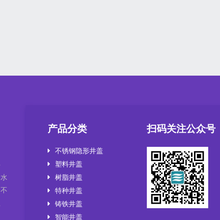
产品分类
扫码关注公众号
不锈钢隐形井盖
塑料井盖
井
，水
树脂井盖
套不
特种井盖
盖
铸铁井盖
智能井盖