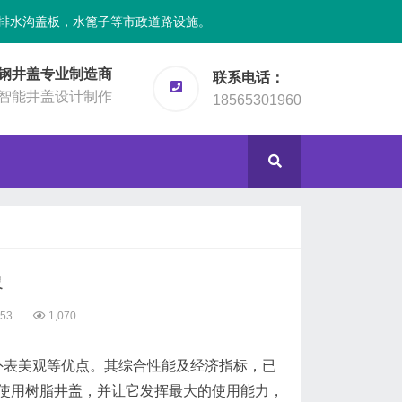
排水沟盖板，水篦子等市政道路设施。
钢井盖专业制造商
联系电话：
智能井盖设计制作
18565301960
象
:53
1,070
外表美观等优点。其综合性能及经济指标，已
使用树脂井盖，并让它发挥最大的使用能力，