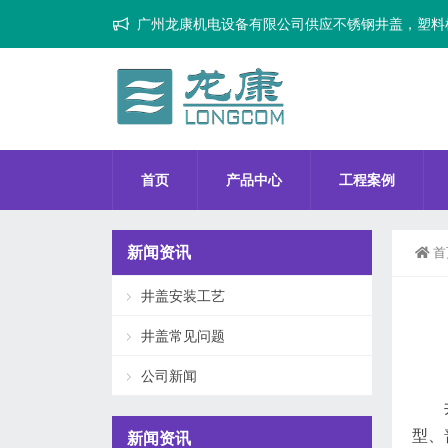
广州龙康机电设备有限公司供应不锈钢井盖，塑料
首页
产品中心
工程案例
新闻资讯
首
井盖安装工艺
井盖常见问题
公司新闻
型、
新闻资讯