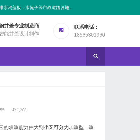
排水沟盖板，水篦子等市政道路设施。
钢井盖专业制造商
联系电话：
智能井盖设计制作
18565301960
:55
1,208
它的承重能力由大到小又可分为加重型、重