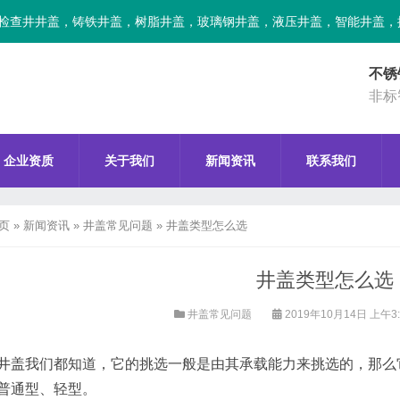
检查井井盖，铸铁井盖，树脂井盖，玻璃钢井盖，液压井盖，智能井盖，
不锈
非标
企业资质
关于我们
新闻资讯
联系我们
页
»
新闻资讯
»
井盖常见问题
»
井盖类型怎么选
井盖类型怎么选
井盖常见问题
2019年10月14日 上午3
井盖我们都知道，它的挑选一般是由其承载能力来挑选的，那么
普通型、轻型。