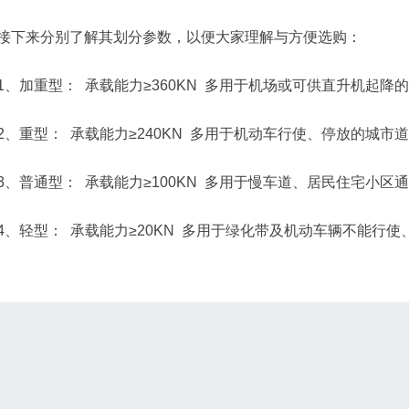
接下来分别了解其划分参数，以便大家理解与方便选购：
1、加重型： 承载能力≥360KN 多用于机场或可供直升机起
2、重型： 承载能力≥240KN 多用于机动车行使、停放的城
3、普通型： 承载能力≥100KN 多用于慢车道、居民住宅小区
4、轻型： 承载能力≥20KN 多用于绿化带及机动车辆不能行