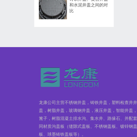
和水泥井盖之间的对
比
龙康公司主营不锈钢井盖，铸铁井盖，塑料检查井
盖，树脂井盖，玻璃钢井盖，液压井盖，智能井盖
篦子，树脂混凝土排水沟、集水井、路缘石、并配
同材质沟盖板（缝隙式盖板、不锈钢盖板、镀锌钢
板、球墨铸铁盖板等）。