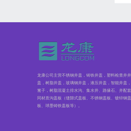
龙康公司主营不锈钢井盖，铸铁井盖，塑料检查井
盖，树脂井盖，玻璃钢井盖，液压井盖，智能井盖
篦子，树脂混凝土排水沟、集水井、路缘石、并配
同材质沟盖板（缝隙式盖板、不锈钢盖板、镀锌钢
板、球墨铸铁盖板等）。