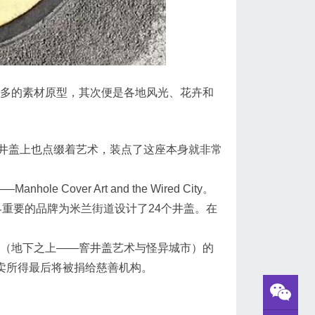
最多的素材原型，其次便是各地风光、花卉和
井盖上也点缀着艺术，装点了这座本身就非常
 Cover Art and the Wired City。
da这些高级时装界重要的品牌为米兰街道设计了24个井盖。在
 Wired City（地下之上——窨井盖艺术与怪异城市）的
拍卖所得最后将被捐给慈善机构。