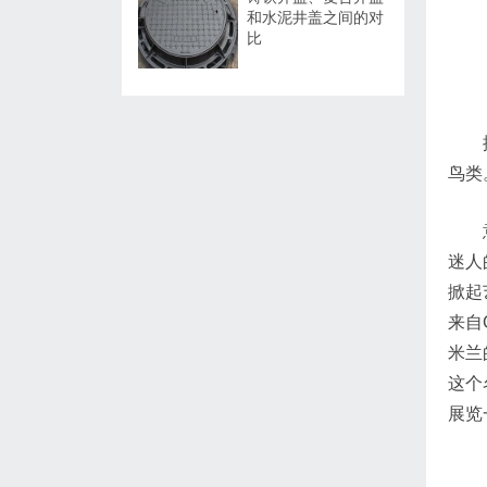
和水泥井盖之间的对
比
鸟类
迷人
掀起艺
来自G
米兰
这个名
展览