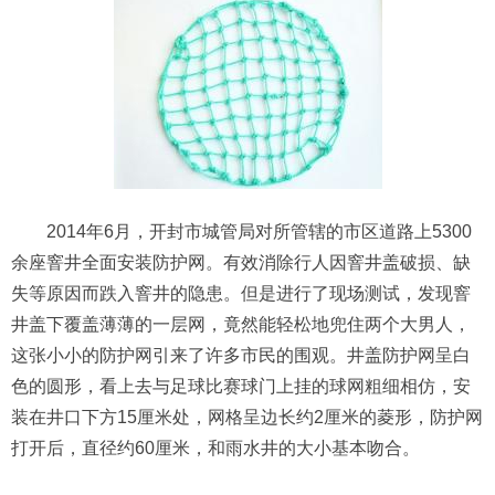
2014年6月，开封市城管局对所管辖的市区道路上5300
余座窨井全面安装防护网。有效消除行人因窨井盖破损、缺
失等原因而跌入窨井的隐患。但是进行了现场测试，发现窨
井盖下覆盖薄薄的一层网，竟然能轻松地兜住两个大男人，
这张小小的防护网引来了许多市民的围观。井盖防护网呈白
色的圆形，看上去与足球比赛球门上挂的球网粗细相仿，安
装在井口下方15厘米处，网格呈边长约2厘米的菱形，防护网
打开后，直径约60厘米，和雨水井的大小基本吻合。