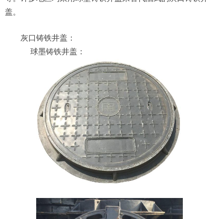
盖。
灰口铸铁井盖：
球墨铸铁井盖：