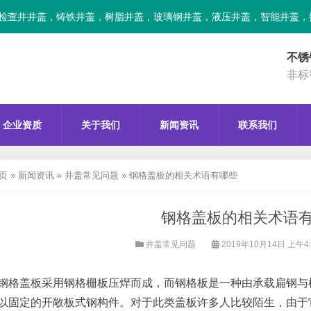
检查井井盖，铸铁井盖，树脂井盖，玻璃钢井盖，液压井盖，智能井盖，
不锈
非标
企业资质
关于我们
新闻资讯
联系我们
页
»
新闻资讯
»
井盖常见问题
»
钢格盖板的相关术语有哪些
钢格盖板的相关术语
井盖常见问题
2019年10月14日 上午4
钢格盖板采用钢格栅板压焊而成，而钢格板是一种由承载扁钢与
以固定的开敞板式钢构件。对于此类盖板许多人比较陌生，由于