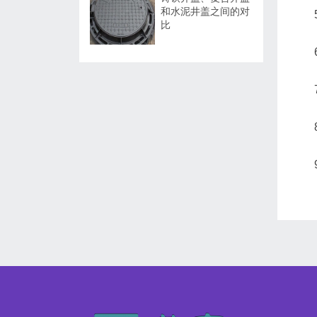
和水泥井盖之间的对
比