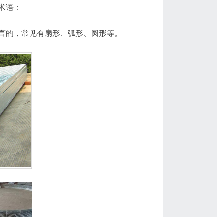
术语：
言的，常见有扇形、弧形、圆形等。