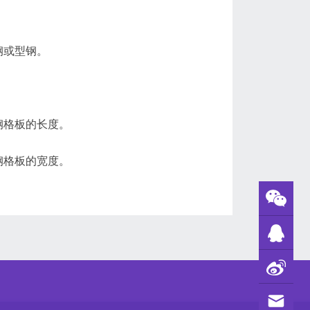
钢或型钢。
。
钢格板的长度。
钢格板的宽度。