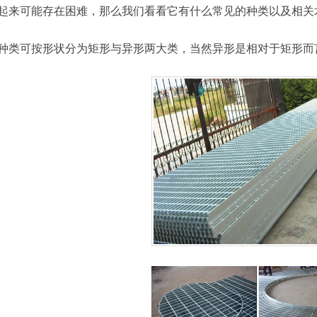
起来可能存在困难，那么我们看看它有什么常见的种类以及相关
种类可按形状分为矩形与异形两大类，当然异形是相对于矩形而