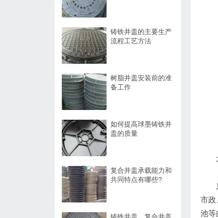
铸铁井盖的主要生产
流程工艺方法
树脂井盖安装前的准
备工作
如何提高球墨铸铁井
盖的质量
复合井盖承载能力和
共同特点有哪些?
市政
池等
铸铁井盖、复合井盖