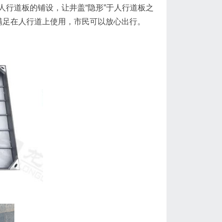
行道板的铺设，让井盖“隐形”于人行道板之
满足在人行道上使用，市民可以放心出行。