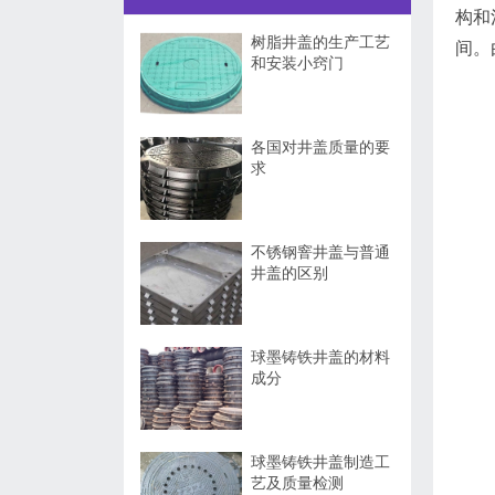
构和
树脂井盖的生产工艺
间。
和安装小窍门
各国对井盖质量的要
求
不锈钢窨井盖与普通
井盖的区别
球墨铸铁井盖的材料
成分
球墨铸铁井盖制造工
艺及质量检测