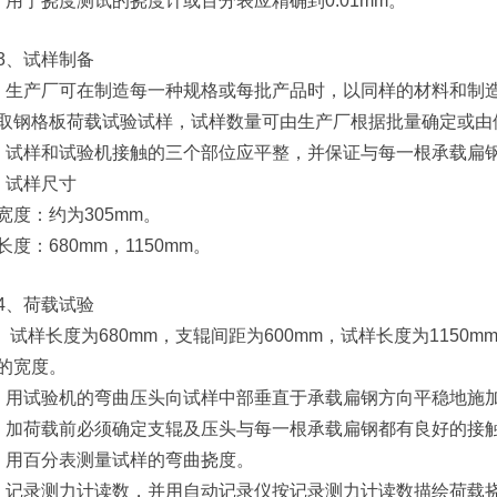
）用于挠度测试的挠度计或百分表应精确到0.01mm。
3、试样制备
）生产厂可在制造每一种规格或每批产品时，以同样的材料和制
取钢格板荷载试验试样，试样数量可由生产厂根据批量确定或由
）试样和试验机接触的三个部位应平整，并保证与每一根承载扁
）试样尺寸
宽度：约为305mm。
长度：680mm，1150mm。
4、荷载试验
） 试样长度为680mm，支辊间距为600mm，试样长度为1150
的宽度。
）用试验机的弯曲压头向试样中部垂直于承载扁钢方向平稳地施
）加荷载前必须确定支辊及压头与每一根承载扁钢都有良好的接
）用百分表测量试样的弯曲挠度。
）记录测力计读数，并用自动记录仪按记录测力计读数描绘荷载